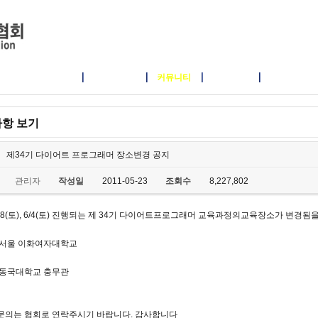
교육안내 및 신청
포토갤러리
커뮤니티
지회/지부
협력/제휴
항 보기
제34기 다이어트 프로그래머 장소변경 공지
관리자
작성일
2011-05-23
조회수
8,227,802
/28(토), 6/4(토) 진행되는 제 34기 다이어트프로그래머 교육과정의교육장소가 변경됨
 서울 이화여자대학교
 동국대학교 충무관
문의는 협회로 연락주시기 바랍니다. 감사합니다