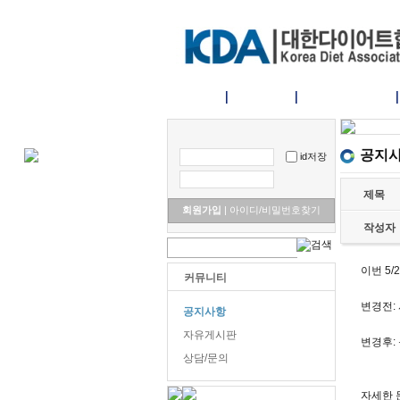
홈으로
협회소개
Diet right & 3R
공지사
id저장
제목
회원가입
|
아이디/비밀번호찾기
작성자
이번 5
커뮤니티
변경전:
공지사항
자유게시판
변경후:
상담/문의
자세한 