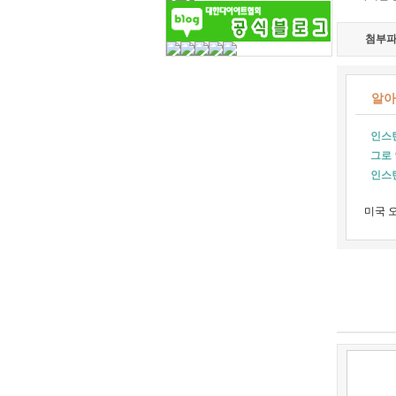
첨부파
알아
인스
그로
인스
미국 오