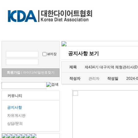
홈으로
협회소개
Diet right & 3R
교육안내 및 신청
포토갤러
공지사항 보기
id저장
제목
제434기 대구지역 체형관리사(D
회원가입
|
아이디/비밀번호찾기
작성자
관리자
작성일
2024-
커뮤니티
공지사항
자유게시판
상담/문의