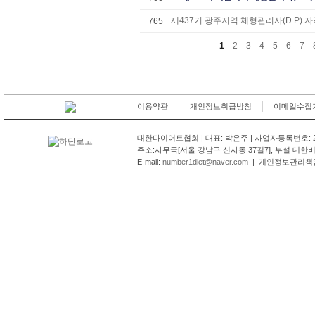
제437기 광주지역 체형관리사(D.P) 
765
1
2
3
4
5
6
7
이용약관
개인정보취급방침
이메일수집
대한다이어트협회 | 대표: 박은주 | 사업자등록번호: 201-82-
주소:
사무국[서울 강남구 신사동 37길7], 부설 대한
E-mail:
number1diet@naver.com
| 개인정보관리책임