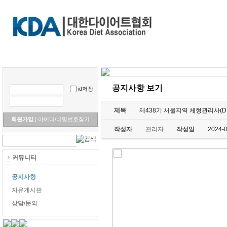
홈으로
협회소개
Diet right & 3R
교육안내 및 신청
포토갤러
공지사항 보기
id저장
제목
제438기 서울지역 체형관리사(D
회원가입
|
아이디/비밀번호찾기
작성자
관리자
작성일
2024-
커뮤니티
공지사항
자유게시판
상담/문의