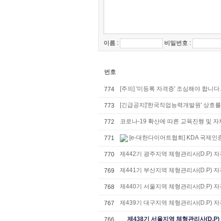
이름 :
비밀번호 :
번호
[주의] '미등록 자격증' 조심해야 합니다.
774
[긴급공지]'한국직업능력개발원' 상호를 
773
코로나-19 확산에 따른 교육진행 및 자체
772
[e-대한다이어트협회] KDA 국제인
771
제442기 광주지역 체형관리사(D.P) 
770
제441기 부산지역 체형관리사(D.P) 
769
제440기 서울지역 체형관리사(D.P) 
768
제439기 대구지역 체형관리사(D.P) 
767
제438기 서울지역 체형관리사(D.P)
766