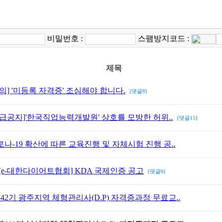
비밀번호 :
스팸방지코드 :
제목
의] '미등록 자격증' 조심해야 합니다.
[댓글9]
긴급공지]'한국직업능력개발원' 상호를 모방한 허위..
[댓글15]
로나-19 확산에 따른 교육진행 및 자체시험 진행 공..
[e-대한다이어트협회] KDA 국제인증 공고
[댓글9]
442기 광주지역 체형관리사(D.P) 자격증과정 무료교..