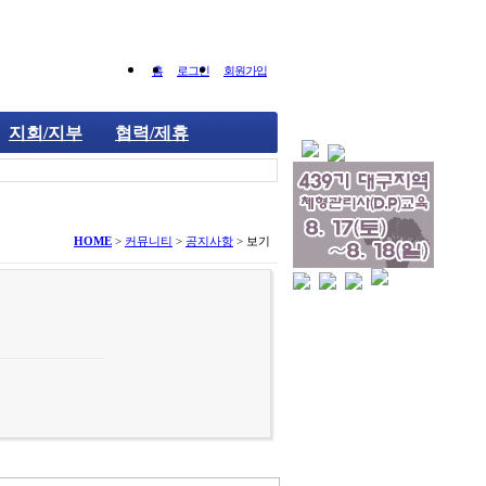
홈
로그인
회원가입
지회/지부
협력/제휴
HOME
>
커뮤니티
>
공지사항
>
보기