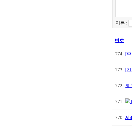
이름 :
번호
774
[주
773
[
772
코
771
770
제